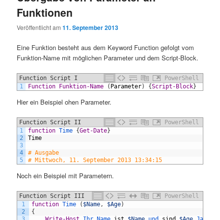
Funktionen
Veröffentlicht am
11. September 2013
Eine Funktion besteht aus dem Keyword Function gefolgt vom
Funktion-Name mit möglichen Parameter und dem Script-Block.
Function Script I
PowerShell
1
Function
Funktion-Name
(
Parameter
)
{
Script-Block
}
Hier ein Beispiel ohen Parameter.
Function Script II
PowerShell
1
function
Time
{
Get-Date
}
2
Time
3
4
# Ausgabe
5
# Mittwoch, 11. September 2013 13:34:15
Noch ein Beispiel mit Parametern.
Function Script III
PowerShell
1
function
Time
(
$Name
,
$Age
)
2
{
3
Write-Host
Ihr 
Name 
ist
$Name
und 
sind
$Age
Jahre 