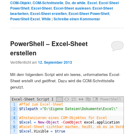
COM-Objekt
,
COM-Schnittstelle
,
Do
,
do while
,
Excel
,
Excel Sheel
PowerShell
,
Excel-Sheet
,
Excel-Sheet auslesen
,
Excel-Sheet
bearbeiten
,
Excel-Sheet erstellen
,
Excel-Sheet PowerShell
,
PowerShell Excel
,
While
|
Schreibe einen Kommentar
PowerShell – Excel-Sheet
erstellen
Veröffentlicht am
12. September 2013
Mit dem folgendem Script wird ein leeres, unformatiertes Excel-
Sheet erstellt und geöffnet. Dazu wird die COM-Schnittstelle
genutzt.
Excel-Sheet Script I
PowerShell
1
#Pfad zum Excel-Sheet
2
$Filepath
=
"D:\Eigene Dateien\Dokumente\Excel\"
3
4
#Instanzieren eines COM-Objektes für Excel
5
$Excel
=
New-Object
-ComObject
excel
.
application
6
#Excel-Sheet sichtbar machen, heißt, ob es im Vordergr
7
$Excel
.
Visible
=
$true