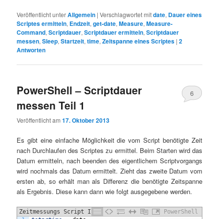
Veröffentlicht unter
Allgemein
|
Verschlagwortet mit
date
,
Dauer eines
Scriptes ermitteln
,
Endzeit
,
get-date
,
Measure
,
Measure-
Command
,
Scriptdauer
,
Scriptdauer ermitteln
,
Scriptdauer
messen
,
Sleep
,
Startzeit
,
time
,
Zeitspanne eines Scriptes
|
2
Antworten
PowerShell – Scriptdauer
6
messen Teil 1
Veröffentlicht am
17. Oktober 2013
Es gibt eine einfache Möglichkeit die vom Script benötigte Zeit
nach Durchlaufen des Scriptes zu ermittel. Beim Starten wird das
Datum ermitteln, nach beenden des eigentlichem Scriptvorgangs
wird nochmals das Datum ermittelt. Zieht das zweite Datum vom
ersten ab, so erhält man als Differenz die benötigte Zeitspanne
als Ergebnis. Diese kann dann wie folgt ausgegebene werden.
Zeitmessungs Script I
PowerShell