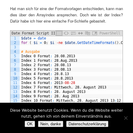
Hat man sich für eine der Formatvorlagen entschieden, kann man
dies über den Arrayindex ansprechen. Doch wie ist der Index?
Dafür habe ich hier eine einfache For-Schleife gebastelt.
Date Format Script II
PowerShell
1
$date
=
date
2
for
(
$i
=
0
;
$i
-ne
$date
.
GetDateTimeFormats
(
)
.
Count
3
4
# Ausgabe
5
Index
0
Format
:
28
.
08
.
2013
6
Index
1
Format
:
28
.
Aug
.
2013
7
Index
2
Format
:
28
.
08
.
13
8
Index
3
Format
:
28
.
08
.
13
9
Index
4
Format
:
28
.
8
.
13
10
Index
5
Format
:
28
.
8
.
2013
11
Index
6
Format
:
2013
-08
-28
12
Index
7
Format
:
Mittwoch
,
28
.
August
2013
13
Index
8
Format
:
28
.
August
2013
14
Index
9
Format
:
28
.
Aug
2013
15
Index
10
Format
:
Mittwoch
,
28
.
August
2013
13
:
12
16
Index
11
Format
:
Mittwoch
,
28
.
August
2013
13
:
12
17
Index
12
Format
:
Mittwoch
,
28
.
August
2013
13
.
12
Diese Website benutzt Cookies. Wenn du die Website weiter
18
Index
13
Format
:
Mittwoch
,
28
.
August
2013
13
.
12
Uhr
nutzt, gehen ich von deinem Einverständnis aus.
19
Index
14
Format
:
28
.
August
2013
13
:
12
20
Index
15
Format
:
28
.
August
2013
13
:
12
OK
Nein, danke
Datenschutzerklärung
21
Index
16
Format
:
28
.
August
2013
13
.
12
22
Index
17
Format
:
28
.
August
2013
13
.
12
Uhr