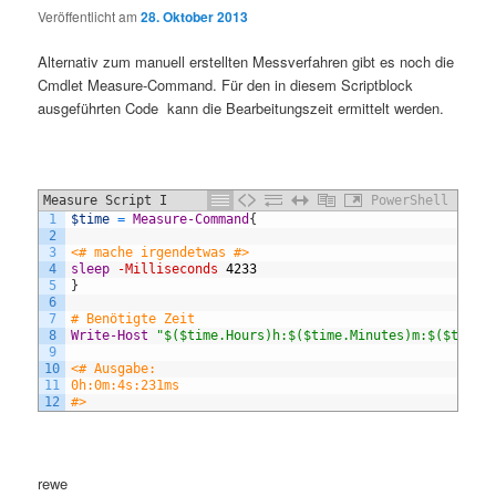
Veröffentlicht am
28. Oktober 2013
Alternativ zum manuell erstellten Messverfahren gibt es noch die
Cmdlet Measure-Command. Für den in diesem Scriptblock
ausgeführten Code kann die Bearbeitungszeit ermittelt werden.
Measure Script I
PowerShell
1
$time
=
Measure-Command
{
2
3
<# mache irgendetwas #>
4
sleep
-Milliseconds
4233
5
}
6
7
# Benötigte Zeit
8
Write-Host
"$($time.Hours)h:$($time.Minutes)m:$($time.
9
10
<# Ausgabe:
11
0h:0m:4s:231ms
12
#>
rewe