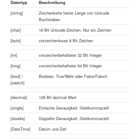
Datentyp
Beschreibung
[string]
Zeichenkette fester Länge von Unicode
Buchstaben
[char]
16 Bit Unicode-Zeichen. Nur ein Zeichen
[byte]
vorzeichenloses 8 Bit Zeichen
[int]
vorzeichenbehafteter 32 Bit Integer
[long]
vorzeichenbehafteter 64 Bit Integer
[bool] /
Boolean, True/Wahr oder False/Falsch
[switch]
[decimal]
128 Bit dezimal Wert
[single]
Einfache Genauigkeit, Gleitkommazahl
[double]
Doppelte Genauigkeit, Gleitkommazahl
[DateTime]
Datum und Zeit