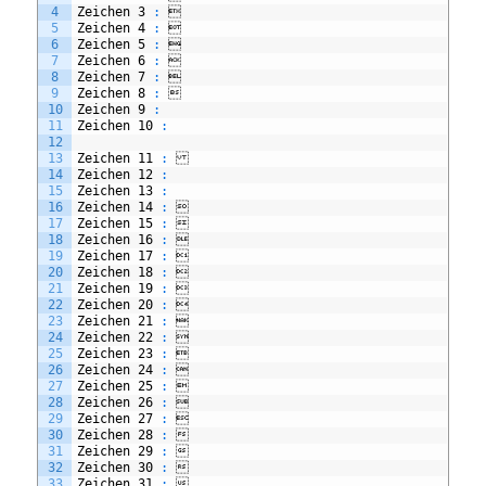
4
Zeichen
3
:

5
Zeichen
4
:

6
Zeichen
5
:

7
Zeichen
6
:

8
Zeichen
7
:

9
Zeichen
8
:

10
Zeichen
9
:
11
Zeichen
10
:
12
13
Zeichen
11
:
14
Zeichen
12
:
15
Zeichen
13
:
16
Zeichen
14
:

17
Zeichen
15
:

18
Zeichen
16
:

19
Zeichen
17
:

20
Zeichen
18
:

21
Zeichen
19
:

22
Zeichen
20
:

23
Zeichen
21
:

24
Zeichen
22
:

25
Zeichen
23
:

26
Zeichen
24
:

27
Zeichen
25
:

28
Zeichen
26
:

29
Zeichen
27
:

30
Zeichen
28
:

31
Zeichen
29
:

32
Zeichen
30
:

33
Zeichen
31
:
