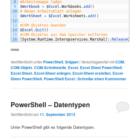
8
#Arbeitsmappe laden
9
$Workbook
=
$Excel
.
Workbooks
.
add
(
)
10
# Neues Arbeitsblatt anlegen
11
$WorkSheet
=
$Excel
.
Worksheets
.
add
(
)
12
13
#COM-Objektes beenden
14
$Excel
.
Quit
(
)
15
#COM-Objektes aus dem Speicher entfernen
16
[
System
.
Runtime
.
Interopservices
.
Marshal
]
::
ReleaseComOb
rewe
Veröffentlicht unter
PowerShell
,
Snippet
|
Verschlagwortet mit
COM
,
COM-Objekt
,
COM-Schnittstelle
,
Excel
,
Excel Sheel PowerShell
,
Excel-Sheet
,
Excel-Sheet anlegen
,
Excel-Sheet erstellen
,
Excel-
Sheet PowerShell
,
PowerShell Excel
|
Schreibe einen Kommentar
PowerShell – Datentypen
Veröffentlicht am
11. September 2013
Unter PowerShell gibt es folgende Datentypen.