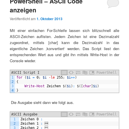
PowerShell – ASCII Code
anzeigen
Veröffentlicht am
1. Oktober 2013
Mit einer einfachen For-Schleife lassen sich blitzschnell alle
ASCII-Zeichen auflisten. Jedem Zeichen ist eine Dezimalzahl
zugeordnet, mittels [char] kann die Dezimalzahl in das
eigentliche Zeichen ‚konvertiert‘ werden. Das Script liest den
entsprechenden Wert aus und gibt ihn mittels Write-Host in der
Console wieder.
ASCII Script I
PowerShell
1
for
(
$i
=
0
;
$i
-le
255
;
$i
++
)
2
{
3
Write-Host
Zeichen
$
(
$i
)
:
$
(
[
char
]
$i
)
4
}
Die Ausgabe sieht dann wie folgt aus.
ASCII Ausgabe
PowerShell
1
Zeichen
0
:
2
Zeichen
1
:

3
Zeichen
2
:
