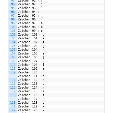
93
Zeichen
91
:
[
94
Zeichen
92
:
\
95
Zeichen
93
:
]
96
Zeichen
94
:
^
97
Zeichen
95
:
_
98
Zeichen
96
:
`
99
Zeichen
97
:
a
100
Zeichen
98
:
b
101
Zeichen
99
:
c
102
Zeichen
100
:
d
103
Zeichen
101
:
e
104
Zeichen
102
:
f
105
Zeichen
103
:
g
106
Zeichen
104
:
h
107
Zeichen
105
:
i
108
Zeichen
106
:
j
109
Zeichen
107
:
k
110
Zeichen
108
:
l
111
Zeichen
109
:
m
112
Zeichen
110
:
n
113
Zeichen
111
:
o
114
Zeichen
112
:
p
115
Zeichen
113
:
q
116
Zeichen
114
:
r
117
Zeichen
115
:
s
118
Zeichen
116
:
t
119
Zeichen
117
:
u
120
Zeichen
118
:
v
121
Zeichen
119
:
w
122
Zeichen
120
:
x