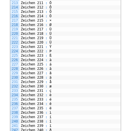
213
Zeichen
211
:
Ó
214
Zeichen
212
:
Ô
215
Zeichen
213
:
Õ
216
Zeichen
214
:
Ö
217
Zeichen
215
:
×
218
Zeichen
216
:
Ø
219
Zeichen
217
:
Ù
220
Zeichen
218
:
Ú
221
Zeichen
219
:
Û
222
Zeichen
220
:
Ü
223
Zeichen
221
:
Ý
224
Zeichen
222
:
Þ
225
Zeichen
223
:
ß
226
Zeichen
224
:
à
227
Zeichen
225
:
á
228
Zeichen
226
:
â
229
Zeichen
227
:
ã
230
Zeichen
228
:
ä
231
Zeichen
229
:
å
232
Zeichen
230
:
æ
233
Zeichen
231
:
ç
234
Zeichen
232
:
è
235
Zeichen
233
:
é
236
Zeichen
234
:
ê
237
Zeichen
235
:
ë
238
Zeichen
236
:
ì
239
Zeichen
237
:
í
240
Zeichen
238
:
î
241
Zeichen
239
:
ï
242
Zeichen
240
:
ð