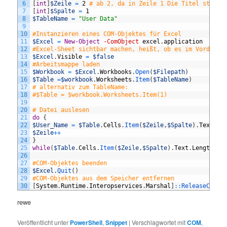
6
[
int
]
$Zeile
=
2
# ab 2, da in Zeile 1 Die Titel stehen
7
[
int
]
$Spalte
=
1
8
$TableName
=
"User Data"
9
10
#Instanzieren eines COM-Objektes für Excel
11
$Excel
=
New-Object
-ComObject
excel
.
application
12
#Excel-Sheet sichtbar machen, heißt, ob es im Vordergr
13
$Excel
.
Visible
=
$false
14
#Arbeitsmappe laden
15
$Workbook
=
$Excel
.
Workbooks
.
Open
(
$Filepath
)
16
$Table
=
$workbook
.
Worksheets
.
Item
(
$TableName
)
17
# alternativ zum TableName:
18
#$Table = $workbook.Worksheets.Item(1)
19
20
# Datei auslesen
21
do
{
22
$User_Name
=
$Table
.
Cells
.
Item
(
$Zeile
,
$Spalte
)
.
Text
23
$Zeile
++
24
}
25
while
(
$Table
.
Cells
.
Item
(
$Zeile
,
$Spalte
)
.
Text
.
Length
-g
26
27
#COM-Objektes beenden
28
$Excel
.
Quit
(
)
29
#COM-Objektes aus dem Speicher entfernen
30
[
System
.
Runtime
.
Interopservices
.
Marshal
]
::
ReleaseComOb
rewe
Veröffentlicht unter
PowerShell
,
Snippet
|
Verschlagwortet mit
COM
,