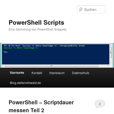
Zum
Zum
primären
sekundären
Such
Inhalt
Inhalt
springen
springen
PowerShell Scripts
Eine Sammlung von PowerShell Snippets
Hauptmenü
Startseite
Kontakt
Impressum
Datenschutz
Blog.stefanrehwald.de
PowerShell – Scriptdauer
2
messen Teil 2