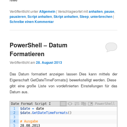
Veröffentlicht unter
Allgemein
|
Verschlagwortet mit
anhalten
,
pause
,
pausieren
,
Script anhalten
,
Skript anhalten
,
Sleep
,
unterbrechen
|
Schreibe einen Kommentar
PowerShell – Datum
Formatieren
Veröffentlicht am
28. August 2013
Das Datum formatiert anzeigen lassen Dies kann mittels der
Eigenschaft GetDateTimeFormats() bewerkstelligt werden. Diese
gibt eine große Liste von vordefinierten Einstellungen für das
Datum aus.
Date Format Script I
PowerShell
1
$date
=
date
2
$date
.
GetDateTimeFormats
(
)
3
4
# Ausgabe
5
28
.
08
.
2013