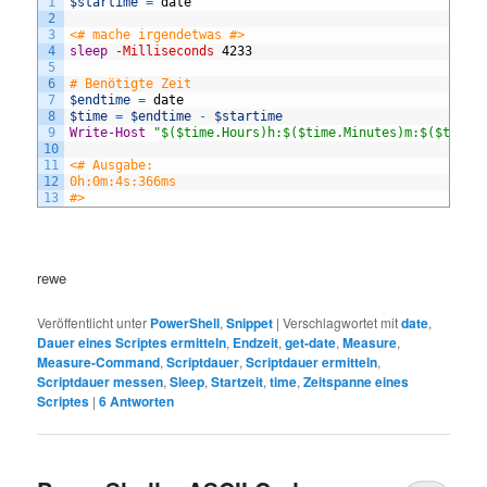
1
$startime
=
date
2
3
<# mache irgendetwas #>
4
sleep
-Milliseconds
4233
5
6
# Benötigte Zeit
7
$endtime
=
date
8
$time
=
$endtime
-
$startime
9
Write-Host
"$($time.Hours)h:$($time.Minutes)m:$($time.
10
11
<# Ausgabe:
12
0h:0m:4s:366ms
13
#>
rewe
Veröffentlicht unter
PowerShell
,
Snippet
|
Verschlagwortet mit
date
,
Dauer eines Scriptes ermitteln
,
Endzeit
,
get-date
,
Measure
,
Measure-Command
,
Scriptdauer
,
Scriptdauer ermitteln
,
Scriptdauer messen
,
Sleep
,
Startzeit
,
time
,
Zeitspanne eines
Scriptes
|
6
Antworten