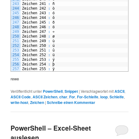
243
Zeichen
241
:
ñ
244
Zeichen
242
:
ò
245
Zeichen
243
:
ó
246
Zeichen
244
:
ô
247
Zeichen
245
:
õ
248
Zeichen
246
:
ö
249
Zeichen
247
:
÷
250
Zeichen
248
:
ø
251
Zeichen
249
:
ù
252
Zeichen
250
:
ú
253
Zeichen
251
:
û
254
Zeichen
252
:
ü
255
Zeichen
253
:
ý
256
Zeichen
254
:
þ
257
Zeichen
255
:
ÿ
rewe
Veröffentlicht unter
PowerShell
,
Snippet
|
Verschlagwortet mit
ASCII
,
ASCII Code
,
ASCII Zeichen
,
char
,
For
,
For-Schleife
,
loop
,
Schleife
,
write-host
,
Zeichen
|
Schreibe einen Kommentar
PowerShell – Excel-Sheet
auslesen