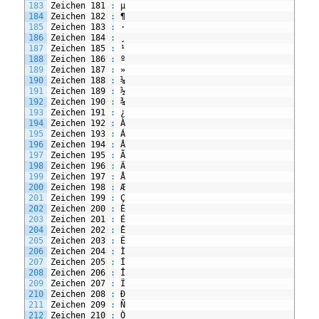
183
Zeichen
181
:
µ
184
Zeichen
182
:
¶
185
Zeichen
183
:
·
186
Zeichen
184
:
¸
187
Zeichen
185
:
¹
188
Zeichen
186
:
º
189
Zeichen
187
:
»
190
Zeichen
188
:
¼
191
Zeichen
189
:
½
192
Zeichen
190
:
¾
193
Zeichen
191
:
¿
194
Zeichen
192
:
À
195
Zeichen
193
:
Á
196
Zeichen
194
:
Â
197
Zeichen
195
:
Ã
198
Zeichen
196
:
Ä
199
Zeichen
197
:
Å
200
Zeichen
198
:
Æ
201
Zeichen
199
:
Ç
202
Zeichen
200
:
È
203
Zeichen
201
:
É
204
Zeichen
202
:
Ê
205
Zeichen
203
:
Ë
206
Zeichen
204
:
Ì
207
Zeichen
205
:
Í
208
Zeichen
206
:
Î
209
Zeichen
207
:
Ï
210
Zeichen
208
:
Ð
211
Zeichen
209
:
Ñ
212
Zeichen
210
:
Ò