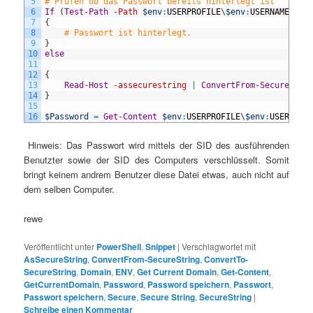
5
# Prüfen ob das Passwort bereits hinterlegt ist
6
If
(
Test-Path
-Path
$env
:
USERPROFILE
\
$env
:
USERNAME
.
txt
7
{
8
# Passwort ist hinterlegt.
9
}
10
else
11
12
{
13
Read-Host
-assecurestring
|
ConvertFrom-SecureStri
14
}
15
16
$Password
=
Get-Content
$env
:
USERPROFILE
\
$env
:
USERNAME
Hinweis: Das Passwort wird mittels der SID des ausführenden
Benutzter sowie der SID des Computers verschlüsselt. Somit
bringt keinem andrem Benutzer diese Datei etwas, auch nicht auf
dem selben Computer.
rewe
Veröffentlicht unter
PowerShell
,
Snippet
|
Verschlagwortet mit
AsSecureString
,
ConvertFrom-SecureString
,
ConvertTo-
SecureString
,
Domain
,
ENV
,
Get Current Domain
,
Get-Content
,
GetCurrentDomain
,
Password
,
Password speichern
,
Passwort
,
Passwort speichern
,
Secure
,
Secure String
,
SecureString
|
Schreibe einen Kommentar