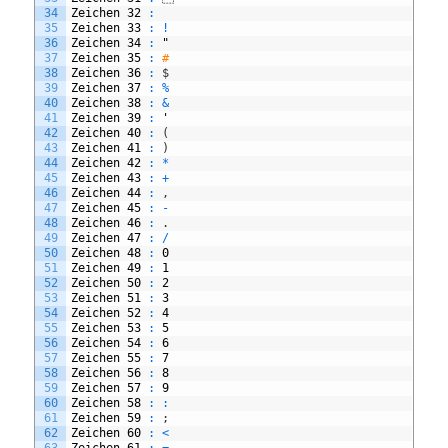
34
Zeichen
32
:
35
Zeichen
33
:
!
36
Zeichen
34
:
"
37
Zeichen
35
:
#
38
Zeichen
36
:
$
39
Zeichen
37
:
%
40
Zeichen
38
:
&
41
Zeichen
39
:
'
42
Zeichen
40
:
(
43
Zeichen
41
:
)
44
Zeichen
42
:
*
45
Zeichen
43
:
+
46
Zeichen
44
:
,
47
Zeichen
45
:
-
48
Zeichen
46
:
.
49
Zeichen
47
:
/
50
Zeichen
48
:
0
51
Zeichen
49
:
1
52
Zeichen
50
:
2
53
Zeichen
51
:
3
54
Zeichen
52
:
4
55
Zeichen
53
:
5
56
Zeichen
54
:
6
57
Zeichen
55
:
7
58
Zeichen
56
:
8
59
Zeichen
57
:
9
60
Zeichen
58
:
:
61
Zeichen
59
:
;
62
Zeichen
60
:
<
63
Zeichen
61
:
=