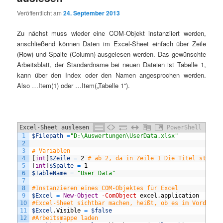
Veröffentlicht am
24. September 2013
Zu nächst muss wieder eine COM-Objekt instanziiert werden,
anschließend können Daten im Excel-Sheet einfach über Zeile
(Row) und Spalte (Column) ausgelesen werden. Das gewünschte
Arbeitsblatt, der Standardname bei neuen Dateien ist Tabelle 1,
kann über den Index oder den Namen angesprochen werden.
Also …Item(1) oder …Item(„Tabelle 1“).
Excel-Sheet auslesen Script I
PowerShell
1
$Filepath
=
"D:\Auswertungen\UserData.xlsx"
2
3
# Variablen
4
[
int
]
$Zeile
=
2
# ab 2, da in Zeile 1 Die Titel stehen
5
[
int
]
$Spalte
=
1
6
$TableName
=
"User Data"
7
8
#Instanzieren eines COM-Objektes für Excel
9
$Excel
=
New-Object
-ComObject
excel
.
application
10
#Excel-Sheet sichtbar machen, heißt, ob es im Vordergr
11
$Excel
.
Visible
=
$false
12
#Arbeitsmappe laden