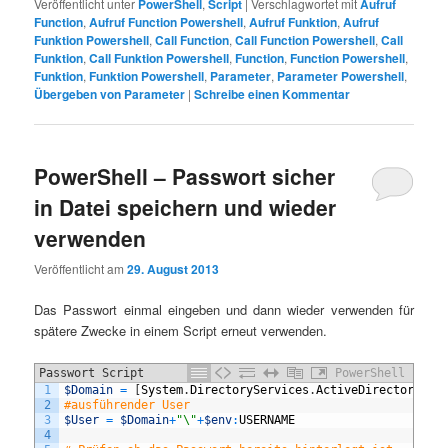
Veröffentlicht unter
PowerShell
,
Script
|
Verschlagwortet mit
Aufruf
Function
,
Aufruf Function Powershell
,
Aufruf Funktion
,
Aufruf
Funktion Powershell
,
Call Function
,
Call Function Powershell
,
Call
Funktion
,
Call Funktion Powershell
,
Function
,
Function Powershell
,
Funktion
,
Funktion Powershell
,
Parameter
,
Parameter Powershell
,
Übergeben von Parameter
|
Schreibe einen Kommentar
PowerShell – Passwort sicher
in Datei speichern und wieder
verwenden
Veröffentlicht am
29. August 2013
Das Passwort einmal eingeben und dann wieder verwenden für
spätere Zwecke in einem Script erneut verwenden.
Passwort Script
PowerShell
1
$Domain
=
[
System
.
DirectoryServices
.
ActiveDirectory
.
Do
2
#ausführender User
3
$User
=
$Domain
+
"\"
+
$env
:
USERNAME
4