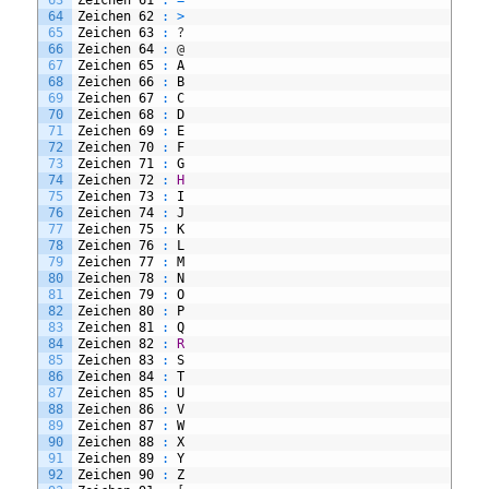
64
Zeichen
62
:
>
65
Zeichen
63
:
?
66
Zeichen
64
:
@
67
Zeichen
65
:
A
68
Zeichen
66
:
B
69
Zeichen
67
:
C
70
Zeichen
68
:
D
71
Zeichen
69
:
E
72
Zeichen
70
:
F
73
Zeichen
71
:
G
74
Zeichen
72
:
H
75
Zeichen
73
:
I
76
Zeichen
74
:
J
77
Zeichen
75
:
K
78
Zeichen
76
:
L
79
Zeichen
77
:
M
80
Zeichen
78
:
N
81
Zeichen
79
:
O
82
Zeichen
80
:
P
83
Zeichen
81
:
Q
84
Zeichen
82
:
R
85
Zeichen
83
:
S
86
Zeichen
84
:
T
87
Zeichen
85
:
U
88
Zeichen
86
:
V
89
Zeichen
87
:
W
90
Zeichen
88
:
X
91
Zeichen
89
:
Y
92
Zeichen
90
:
Z