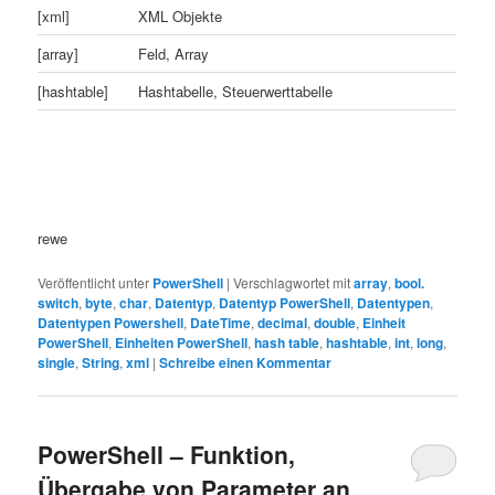
[xml]
XML Objekte
[array]
Feld, Array
[hashtable]
Hashtabelle, Steuerwerttabelle
rewe
Veröffentlicht unter
PowerShell
|
Verschlagwortet mit
array
,
bool.
switch
,
byte
,
char
,
Datentyp
,
Datentyp PowerShell
,
Datentypen
,
Datentypen Powershell
,
DateTime
,
decimal
,
double
,
Einheit
PowerShell
,
Einheiten PowerShell
,
hash table
,
hashtable
,
int
,
long
,
single
,
String
,
xml
|
Schreibe einen Kommentar
PowerShell – Funktion,
Übergabe von Parameter an