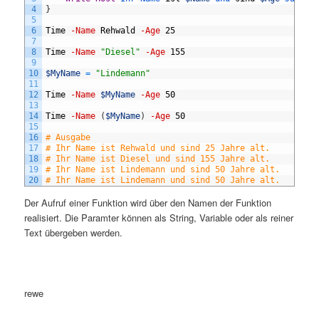
4
}
5
6
Time
-Name
Rehwald
-Age
25
7
8
Time
-Name
"Diesel"
-Age
155
9
10
$MyName
=
"Lindemann"
11
12
Time
-Name
$MyName
-Age
50
13
14
Time
-Name
(
$MyName
)
-Age
50
15
16
# Ausgabe
17
# Ihr Name ist Rehwald und sind 25 Jahre alt.
18
# Ihr Name ist Diesel und sind 155 Jahre alt.
19
# Ihr Name ist Lindemann und sind 50 Jahre alt.
20
# Ihr Name ist Lindemann und sind 50 Jahre alt.
Der Aufruf einer Funktion wird über den Namen der Funktion
realisiert. Die Paramter können als String, Variable oder als reiner
Text übergeben werden.
rewe