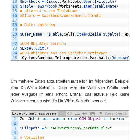
13
$Workbook
=
$Excel
.
Workbooks
.
Open
(
$Filepath
)
14
$Table
=
$workbook
.
Worksheets
.
Item
(
$TableName
)
15
# alternativ zum TableName:
16
#$Table = $workbook.Worksheets.Item(1)
17
18
# Datei auslesen
19
20
$User_Name
=
$Table
.
Cells
.
Item
(
$Zeile
,
$Spalte
)
.
Text
21
22
#COM-Objektes beenden
23
$Excel
.
Quit
(
)
24
#COM-Objektes aus dem Speicher entfernen
25
[
System
.
Runtime
.
Interopservices
.
Marshal
]
::
ReleaseComOb
Um mehrere Daten abzuarbeiten nutze ich im folgendem Beispiel
eine Do-While Schleife. Dabei wird der Wert von $Zeile nach
jeder Ausgabe im eins erhöht. Enthält das aktuelle Feld keine
Zeichen mehr, so wird die Do-While-Schleife beendet.
Excel-Sheet auslesen Script II
PowerShell
1
Zu
n
ä
chst 
muss 
wieder 
eine 
COM-Objekt
instanziert 
werd
2
3
$Filepath
=
"D:\Auswertungen\UserData.xlsx"
4
5
# Variablen